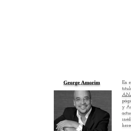
George Amorim
En e
titu
ANA
pági
y An
actu
inéd
here