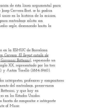
iación de ésta línea argumental para
 Josep Cervera-Bret, se hi podria
 único en la história de la música,
ara contrabajo solista son
edio segle, desconocido hasta la
ado en la ESMUC de Barcelona
ep Cervera: El llegat català de
 Giovanni Bottesini)
,
repasando un
siglo XX, representado por los tres
) y Antón Torelló (1884-1960).
s intérpretes, profesores y compositores
umento del contrabajo, preservaron
 Bottesini, y que hoy en
es en los Estados Unidos.
u faceta de compositor e intérprete
ute of Music.