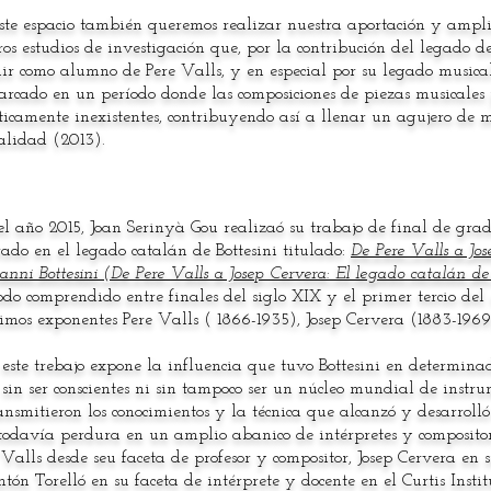
ste espacio también queremos realizar nuestra aportación y ampl
ros estudios de investigación que, por la contribución del legado de
uir como alumno de Pere Valls, y en especial por su legado musical
rcado en un período donde las composiciones de piezas musicales p
ticamente inexistentes, contribuyendo así a llenar un agujero de m
alidad (2013).
l año 2015, Joan Serinyà Gou realizaó su trabajo de final de gr
rado en el legado catalán de Bottesini titulado:
De Pere Valls a Jos
anni Bottesini (De Pere Valls a Josep Cervera: El legado catalán de
odo comprendido entre finales del siglo XIX y el primer tercio del 
mos exponentes Pere Valls ( 1866-1935), Josep Cervera (1883-1969
ste trebajo expone la influencia que tuvo Bottesini en determinado
 sin ser conscientes ni sin tampoco ser un núcleo mundial de instr
ansmitieron los conocimientos y la técnica que alcanzó y desarrolló
todavía perdura en un amplio abanico de intérpretes y compositor
 Valls desde seu faceta de profesor y compositor, Josep Cervera en s
tón Torelló en su faceta de intérprete y docente en el Curtis Instit