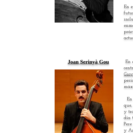
En e
futu
incl
enma
prác
actu
Joan Serinyà Gou
En e
cent
Giov
perí
máxi
En e
que,
y tr
día 
Pere
y An