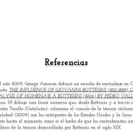
Referencias
l año 2009, George Amorim definió un escuela de contrabajo en Ca
lada
THE INFLUENCE OF GIOVANNI BOTTESINI (1821-1889) O
LYSIS OF HOMENAJE À BOTTESINI (1906) BY PEDRO VALLS (U
na 39 dibuja una línea sucesoria que, desde Bottesini y a través 
tón Torelló (Cataluña), relaciona el vínculo de la técnica italian
alidad (2009) con los intérpretes de los Estados Unidos y la Gran
ito hasta el momento, como és el hecho de que los contrabajistas am
deros de la técnica desarrollada por Bottesini en el siglo XIX.